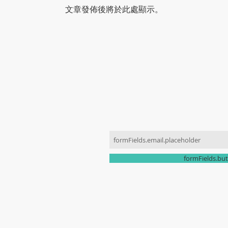
文章發佈後將於此處顯示。
JOIN OUR MAILING LIST
ONTACT US
070-8836-4773
ki0424@naver.com
formFields.but